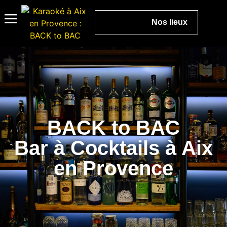
Nos lieux
BACK to BAC Aix
Carte cadeau
Team building
Bar à cocktails
Contact et Accès
BACK to BAC
Bar à Cocktails à Aix
en Provence