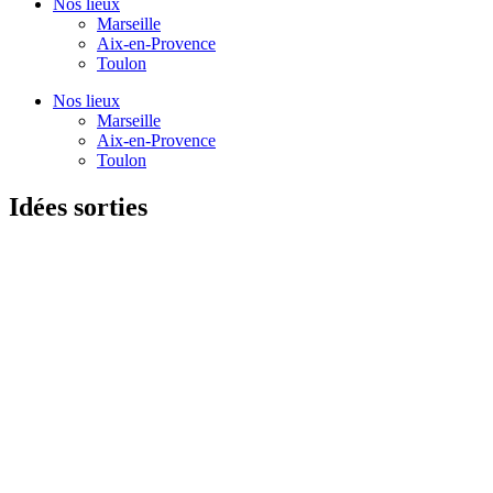
Nos lieux
Marseille
Aix-en-Provence
Toulon
Nos lieux
Marseille
Aix-en-Provence
Toulon
Idées sorties